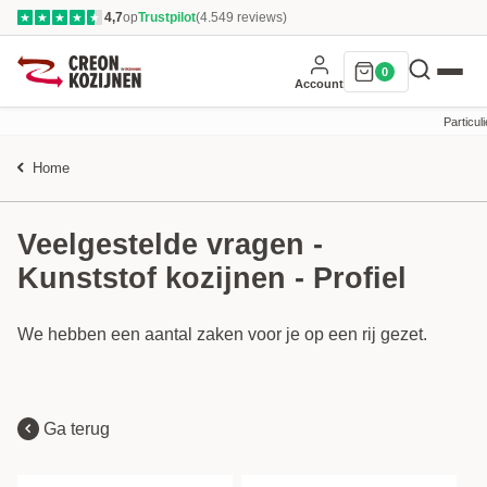
4,7
op
Trustpilot
(4.549 reviews)
★
★
★
★
★
0
Account
Particuli
Home
Veelgestelde vragen -
Kunststof kozijnen - Profiel
We hebben een aantal zaken voor je op een rij gezet.
Ga terug