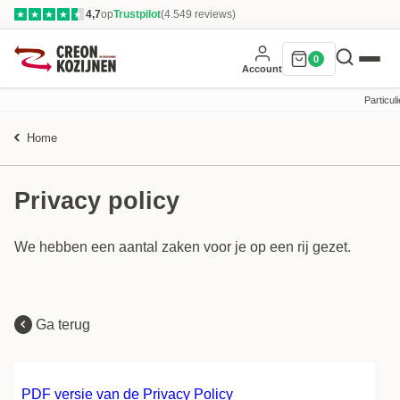
4,7
op
Trustpilot
(4.549 reviews)
★
★
★
★
★
0
Account
Particuli
Home
Privacy policy
We hebben een aantal zaken voor je op een rij gezet.
Ga terug
PDF versie van de Privacy Policy