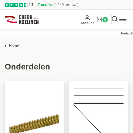
4,7
op
Trustpilot
(4.549 reviews)
★
★
★
★
★
0
Account
Particuli
Home
Onderdelen