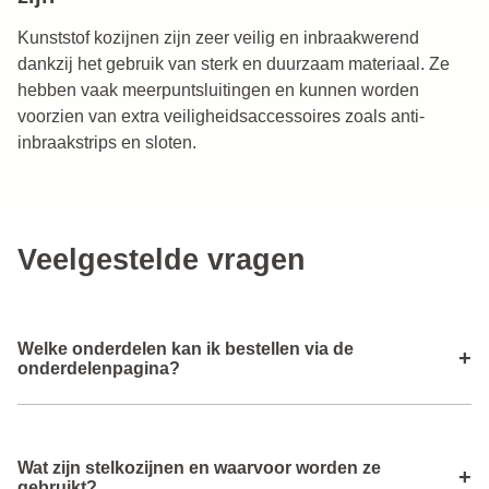
Kunststof kozijnen zijn zeer veilig en inbraakwerend
dankzij het gebruik van sterk en duurzaam materiaal. Ze
hebben vaak meerpuntsluitingen en kunnen worden
voorzien van extra veiligheidsaccessoires zoals anti-
inbraakstrips en sloten.
Veelgestelde vragen
Welke onderdelen kan ik bestellen via de
+
onderdelenpagina?
Via de onderdelenpagina kun je verschillende
Wat zijn stelkozijnen en waarvoor worden ze
montagematerialen en accessoires bestellen, zoals
+
gebruikt?