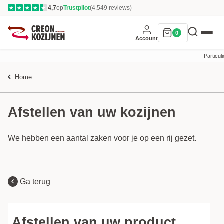
4,7
op
Trustpilot
(4.549 reviews)
★
★
★
★
★
0
Account
Particuli
Home
Afstellen van uw kozijnen
We hebben een aantal zaken voor je op een rij gezet.
Ga terug
Afstellen van uw product