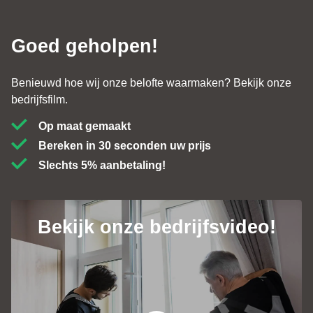
Goed geholpen!
Benieuwd hoe wij onze belofte waarmaken? Bekijk onze
bedrijfsfilm.
Op maat gemaakt
Bereken in 30 seconden uw prijs
Slechts 5% aanbetaling!
Bekijk onze bedrijfsvideo!
Contact
+31 (0)184 - 76 07 60