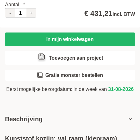
Aantal
*
Inzethor
i
€ 431,21
-
+
incl. BTW
Volgende stap
Kruk
i
In mijn winkelwagen
Voorboren (gratis)
i
Toevoegen aan project
Gratis monster bestellen
Eerst mogelijke bezorgdatum:
In de week van
31-08-2026
Beschrijving
Kunststof kozijn: val raam (kiepraam)