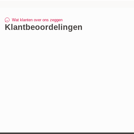
soepel in de juiste stand blijft hangen conform de gebruiks-
en afstelinstructies.
Wat klanten over ons zeggen
Klantbeoordelingen