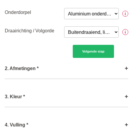
Onderdorpel
i
Draairichting / Volgorde
i
Volgende stap
+
2. Afmetingen *
Buitenwerkse breedte in
i
+
3. Kleur *
mm
Buitenwerkse hoogte in
i
Kleur (binnenkant)
i
mm
+
4. Vulling *