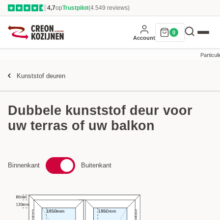
4,7
op
Trustpilot
(4.549 reviews)
★
★
★
★
★
0
Account
Particuli
Kunststof deuren
Dubbele kunststof deur voor
uw terras of uw balkon
Binnenkant
Buitenkant