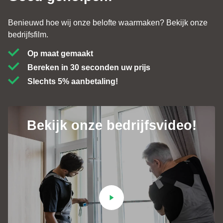
Benieuwd hoe wij onze belofte waarmaken? Bekijk onze
bedrijfsfilm.
Op maat gemaakt
Bereken in 30 seconden uw prijs
Slechts 5% aanbetaling!
Bekijk onze bedrijfsvideo!
Contact
+31 (0)184 - 76 07 60