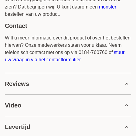
zien? Dat begrijpen wij! U kunt daarom een
monster
bestellen van uw product.
Contact
Wilt u meer informatie over dit product of over het bestellen
hiervan? Onze medewerkers staan voor u klaar. Neem
telefonisch contact met ons op via 0184-760760 of
stuur
uw vraag in via het contactformulier
.
Reviews
2 reviews
Video
5 sterren
1 reviews
4 sterren
1 reviews
Bekijk in de video hoe u kunststof kozijnen
3 sterren
0 reviews
Levertijd
met aanslag monteert
2 sterren
0 reviews