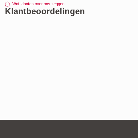
2 sterren
0 reviews
Wat klanten over ons zeggen
Klantbeoordelingen
1 ster
0 reviews
Alle reviews