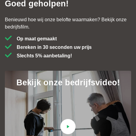
Goed geholpen!
Benieuwd hoe wij onze belofte waarmaken? Bekijk onze
bedrijfsfilm.
Op maat gemaakt
Bereken in 30 seconden uw prijs
Slechts 5% aanbetaling!
Bekijk onze bedrijfsvideo!
Contact
+31 (0)184 - 76 07 60