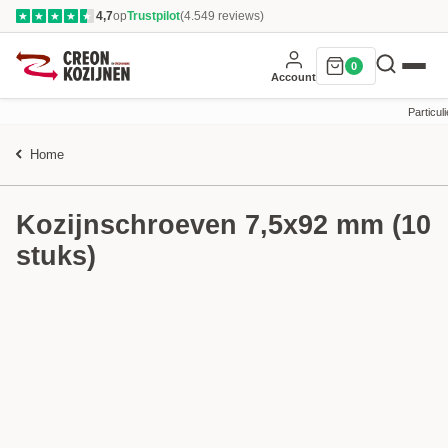
4,7
op
Trustpilot
(4.549 reviews)
★
★
★
★
★
0
Account
Particuli
Home
Kozijnschroeven 7,5x92 mm (10
stuks)