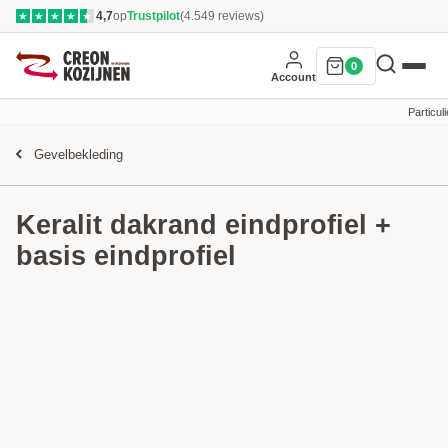
4,7
op
Trustpilot
(4.549 reviews)
★
★
★
★
★
0
Account
Particuli
Gevelbekleding
Keralit dakrand eindprofiel +
basis eindprofiel