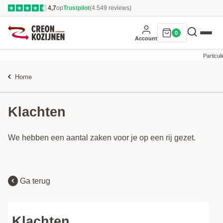
4,7
op
Trustpilot
(4.549 reviews)
★
★
★
★
★
0
Account
Particuli
Home
Klachten
We hebben een aantal zaken voor je op een rij gezet.
Ga terug
Klachten