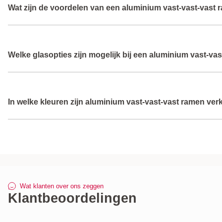
Wat zijn de voordelen van een aluminium vast‑vast‑vast 
naar buiten wilt, bijvoorbeeld in woonkamers of serres.
Deze kozijnen hebben zeer slanke profielen, zijn onderhou
Welke glasopties zijn mogelijk bij een aluminium vast‑va
lichtinval en dragen bij aan een moderne uitstraling van je w
Je kunt isolatieglas kiezen dat bijdraagt aan goede warmte‑ 
In welke kleuren zijn aluminium vast‑vast‑vast ramen ver
de wensen voor comfort en energiezuinigheid.
Aluminium vast‑vast‑vast ramen zijn leverbaar in diverse st
met duurzame poedercoating voor langdurige kleurvastheid.
Wat klanten over ons zeggen
Klantbeoordelingen