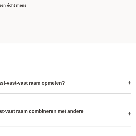
 een écht mens
+
ast‑vast‑vast raam opmeten?
oogte van de dagopening zorgvuldig zodat het kozijn
ast‑vast raam combineren met andere
erd kan worden.
+