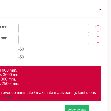
-
in mm
i
n mm
i
is 900 mm.
is 3600 mm.
s 300 mm.
s 2500 mm.
 over de minimale / maximale maatvoering, kunt u ons
actformulier
.
Volgende stap