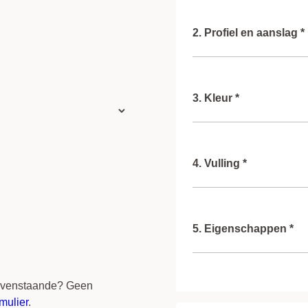
2. Profiel en aanslag *
Type profiel
3. Kleur *
Aanslag
Type lak
4. Vulling *
Kleur buitenzijde
Kleur binnenzijde
Type glas
5. Eigenschappen *
Ventilatie rooster
bovenstaande? Geen
mulier
.