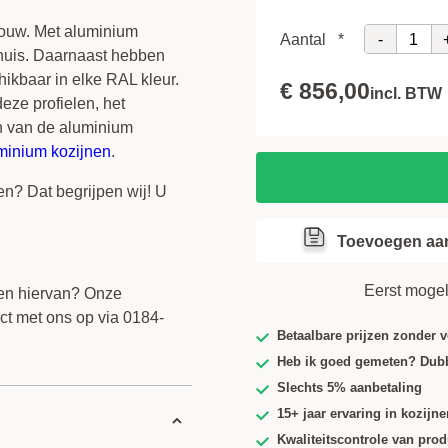
Voorboren (gratis)
sbouw. Met aluminium
-
Aantal
*
 huis. Daarnaast hebben
ikbaar in elke RAL kleur.
€ 856,00
incl. BTW
eze profielen, het
n van de aluminium
uminium kozijnen
.
ien? Dat begrijpen wij! U
Toevoegen aan
Eerst mogel
llen hiervan? Onze
ct met ons op via 0184-
Betaalbare prijzen zonder 
Heb ik goed gemeten? Dub
Slechts 5% aanbetaling
15+ jaar ervaring in kozijne
Kwaliteitscontrole van produ