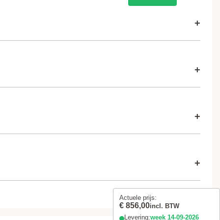
+
i
+
i
Volgende stap
i
+
i
i
i
+
Volgende stap
Volgende stap
Actuele prijs:
i
€ 856,00
incl. BTW
Levering:
week
14-09-2026