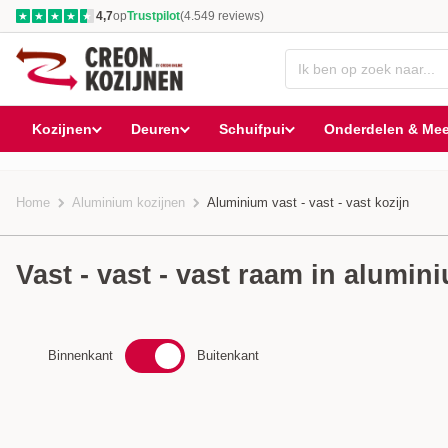
4,7
op
Trustpilot
(4.549 reviews)
★
★
★
★
★
Kozijnen
Deuren
Schuifpui
Onderdelen & Mee
Home
Aluminium kozijnen
Aluminium vast - vast - vast kozijn
Vast - vast - vast raam in alumin
Binnenkant
Buitenkant