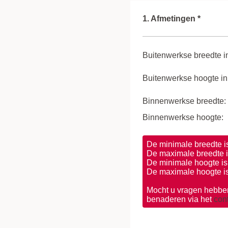
1. Afmetingen *
Buitenwerkse breedte 
Buitenwerkse hoogte i
Binnenwerkse breedte:
Binnenwerkse hoogte:
De minimale breedte 
De maximale breedte 
De minimale hoogte i
De maximale hoogte i
Mocht u vragen hebben
benaderen via het
cont