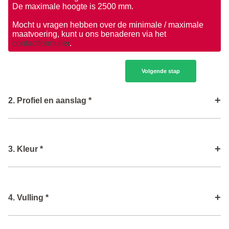
De maximale hoogte is 2500 mm.
Mocht u vragen hebben over de minimale / maximale
maatvoering, kunt u ons benaderen via het
contactformulier
.
Volgende stap
+
2. Profiel en aanslag *
Type profiel
i
+
3. Kleur *
Aanslag
i
Type lak
i
+
4. Vulling *
Volgende stap
Kleur buitenzijde
i