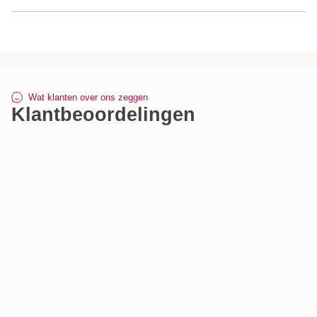
Aluminium verticale vast‑vast kozijnen hebben een lange
levensduur dankzij robuuste, weerbestendige materialen
en hoogwaardige afwerking.
Wat klanten over ons zeggen
Klantbeoordelingen