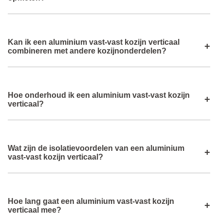
kleurvastheid.
Je meet de totale hoogte (X) en breedte van de
Kan ik een aluminium vast‑vast kozijn verticaal
dagopening nauwkeurig zodat het kozijn precies op maat
+
combineren met andere kozijnonderdelen?
geproduceerd kan worden.
Ja, dit kozijn kan onderdeel zijn van een grotere
Hoe onderhoud ik een aluminium vast‑vast kozijn
geveloplossing met openende ramen of deuren op andere
+
verticaal?
posities.
Onderhoud is eenvoudig: regelmatig schoonmaken met
Wat zijn de isolatievoordelen van een aluminium
water en een mild schoonmaakmiddel is voldoende omdat
+
vast‑vast kozijn verticaal?
er geen bewegende delen zijn.
Dankzij thermisch gescheiden profielen en isolatieglas
Hoe lang gaat een aluminium vast‑vast kozijn
biedt dit kozijn uitstekende warmte‑ en geluidsisolatie.
+
verticaal mee?