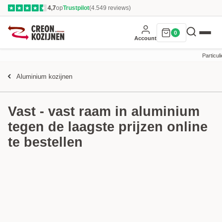
4,7
op
Trustpilot
(4.549 reviews)
★
★
★
★
★
0
Account
Particuli
Aluminium kozijnen
Vast - vast raam in aluminium
tegen de laagste prijzen online
te bestellen