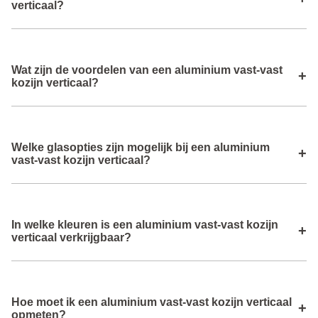
verticaal?
inclusief verzendkosten getoond.
lichtinval hebt en een strak, modern gevelbeeld behoudt.
Je kiest dit kozijn als je geen ventilatie nodig hebt maar
Wat zijn de voordelen van een aluminium vast‑vast
wel maximale lichtinval wilt over twee verticale
+
kozijn verticaal?
raamelementen, bijvoorbeeld in woonkamers of boven
deuren.
Het biedt slanke aluminium profielen, maximale
Welke glasopties zijn mogelijk bij een aluminium
daglichttoetreding, weinig onderhoud en een moderne
+
vast‑vast kozijn verticaal?
uitstraling.
Je kunt isolatieglas kiezen dat zorgt voor goede warmte‑
In welke kleuren is een aluminium vast‑vast kozijn
en geluidsisolatie en aansluit bij jouw comfort‑ en
+
verticaal verkrijgbaar?
energiebehoeften.
Deze kozijnen zijn leverbaar in standaardkleuren en
Hoe moet ik een aluminium vast‑vast kozijn verticaal
RAL‑kleuren met duurzame poedercoating voor langdurige
+
opmeten?