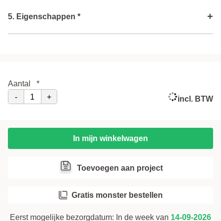
Hart stijl vanaf onderzijde
i
+
5. Eigenschappen *
(X)
Kleur binnenzijde
i
Type vulling bovenzijde
i
Ventilatie rooster
i
Volgende stap
Type vulling onderzijde
i
Aantal
*
Voorboren (gratis)
i
-
+
incl. BTW
Volgende stap
In mijn winkelwagen
Toevoegen aan project
Gratis monster bestellen
Eerst mogelijke bezorgdatum:
In de week van
14-09-2026