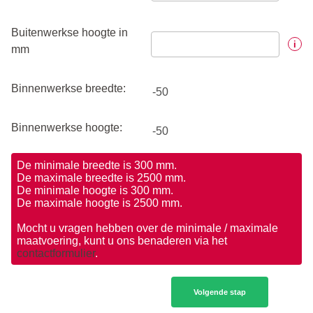
Buitenwerkse hoogte in
i
mm
Binnenwerkse breedte:
Binnenwerkse hoogte:
De minimale breedte is 300 mm.
De maximale breedte is 2500 mm.
De minimale hoogte is 300 mm.
De maximale hoogte is 2500 mm.
Mocht u vragen hebben over de minimale / maximale
maatvoering, kunt u ons benaderen via het
contactformulier
.
Volgende stap