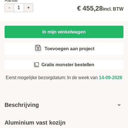
Voorboren (gratis)
i
€ 455,28
-
+
incl. BTW
In mijn winkelwagen
Toevoegen aan project
Gratis monster bestellen
Eerst mogelijke bezorgdatum:
In de week van
14-09-2026
Beschrijving
Aluminium vast kozijn