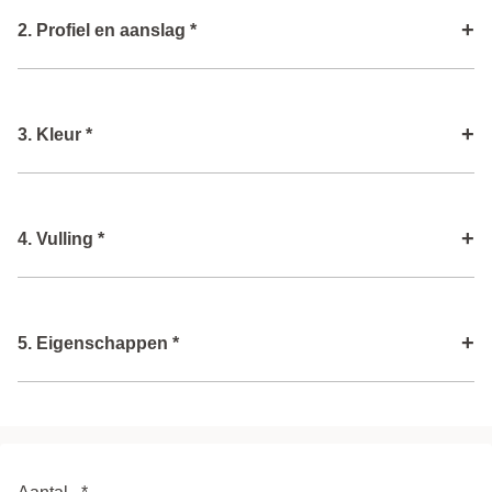
+
2. Profiel en aanslag *
Type profiel
i
+
3. Kleur *
Aanslag
i
Type lak
i
+
4. Vulling *
Volgende stap
Kleur buitenzijde
i
Type glas
i
+
5. Eigenschappen *
Kleur binnenzijde
i
Volgende stap
Ventilatie rooster
i
Volgende stap
Aantal
*