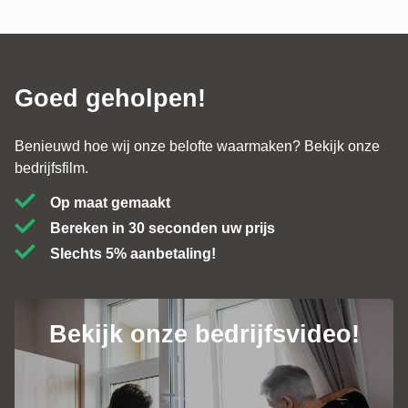
Goed geholpen!
Benieuwd hoe wij onze belofte waarmaken? Bekijk onze
bedrijfsfilm.
Op maat gemaakt
Bereken in 30 seconden uw prijs
Slechts 5% aanbetaling!
Bekijk onze bedrijfsvideo!
Contact
+31 (0)184 - 76 07 60