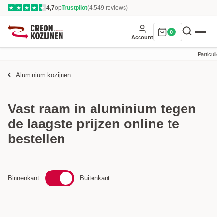
4,7
op
Trustpilot
(4.549 reviews)
★
★
★
★
★
0
Account
Particuli
Aluminium kozijnen
Vast raam in aluminium tegen
de laagste prijzen online te
bestellen
Binnenkant
Buitenkant