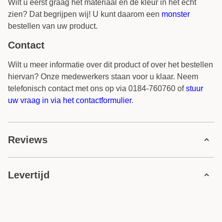
Wilt u eerst graag het materiaal en de kleur in het echt
zien? Dat begrijpen wij! U kunt daarom een
monster
bestellen van uw product.
Contact
Wilt u meer informatie over dit product of over het bestellen
hiervan? Onze medewerkers staan voor u klaar. Neem
telefonisch contact met ons op via 0184-760760 of
stuur
uw vraag in via het contactformulier
.
Reviews
0 review
Levertijd
5 sterren
0 reviews
4 sterren
0 reviews
Levertijden:
3 sterren
0 reviews
2 sterren
0 reviews