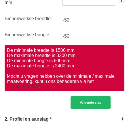
i
mm
Binnenwerkse breedte:
Binnenwerkse hoogte:
De minimale breedte is 1500 mm.
De maximale breedte is 3200 mm.
De minimale hoogte is 600 mm.
De maximale hoogte is 2400 mm.
Mocht u vragen hebben over de minimale / maximale
maatvoering, kunt u ons benaderen via het
contactformulier
.
Volgende stap
+
2. Profiel en aanslag *