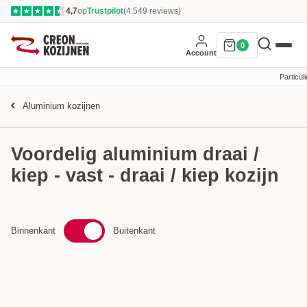
4,7
op
Trustpilot
(4.549 reviews)
★
★
★
★
★
0
Account
Particuli
Aluminium kozijnen
Voordelig aluminium draai /
kiep - vast - draai / kiep kozijn
Binnenkant
Buitenkant