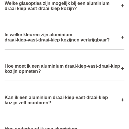
Welke glasopties zijn mogelijk bij een aluminium
draaistand of kiepstand voor frisse lucht, terwijl het vaste
+
draai‑kiep‑vast‑draai‑kiep kozijn?
deel zorgt voor extra daglicht zonder bediening.
In alle delen kun je isolatieglas kiezen dat bijdraagt aan
In welke kleuren zijn aluminium
goede warmte‑ en geluidsisolatie, afgestemd op jouw
+
draai‑kiep‑vast‑draai‑kiep kozijnen verkrijgbaar?
comfort‑ en duurzaamheidseisen.
Deze kozijnen zijn beschikbaar in diverse
Hoe moet ik een aluminium draai‑kiep‑vast‑draai‑kiep
standaardlakken en RAL‑kleuren.
+
kozijn opmeten?
Je meet de totale breedte en hoogte van de dagopening
Kan ik een aluminium draai‑kiep‑vast‑draai‑kiep
nauwkeurig zodat het gecombineerde kozijn precies op
+
kozijn zelf monteren?
maat geproduceerd kan worden.
Ja, zelf montage is mogelijk, maar een correcte installatie
Hoe onderhoud ik een aluminium