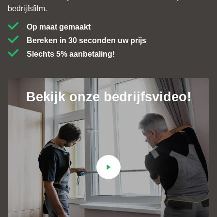
bedrijfsfilm.
Op maat gemaakt
Bereken in 30 seconden uw prijs
Slechts 5% aanbetaling!
Bekijk onze bedrijfsvideo!
Contact
+31 (0)184 - 76 07 60