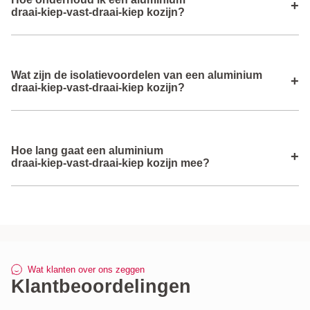
vraagt precisie; technische informatie en montagetips zijn
+
draai‑kiep‑vast‑draai‑kiep kozijn?
beschikbaar om je te helpen.
Onderhoud bestaat uit regelmatig schoonmaken met water
Wat zijn de isolatievoordelen van een aluminium
en een mild schoonmaakmiddel en het schoonhouden van
+
draai‑kiep‑vast‑draai‑kiep kozijn?
bewegende onderdelen.
Dankzij thermisch gescheiden profielen en goed
Hoe lang gaat een aluminium
isolatieglas biedt dit combinatiekozijn uitstekende warmte‑
+
draai‑kiep‑vast‑draai‑kiep kozijn mee?
en geluidsisolatie.
Deze aluminium kozijnen hebben een lange levensduur
dankzij robuuste, weerbestendige materialen en
hoogwaardige afwerking.
Wat klanten over ons zeggen
Klantbeoordelingen