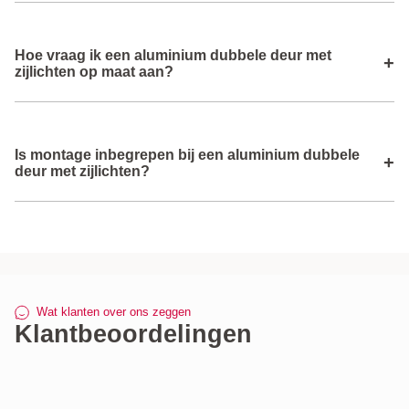
Onderhoud is eenvoudig: regelmatig schoonmaken met
Hoe vraag ik een aluminium dubbele deur met
een mild schoonmaakmiddel en water houdt de deur en
+
zijlichten op maat aan?
zijlichten mooi.
Je vult het aanvraagformulier in met de gewenste maten,
Is montage inbegrepen bij een aluminium dubbele
kleur, glas en opties; Creon verwerkt je aanvraag en stuurt
+
deur met zijlichten?
een passende offerte.
Nee, Creon levert de aluminium dubbele deur met
zijlichten op maat; zelf een vakman regelen voor montage
is noodzakelijk.
Wat klanten over ons zeggen
Klantbeoordelingen