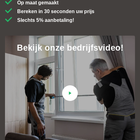
Op maat gemaakt
Bereken in 30 seconden uw prijs
Slechts 5% aanbetaling!
Bekijk onze bedrijfsvideo!
Contact
+31 (0)184 - 76 07 60