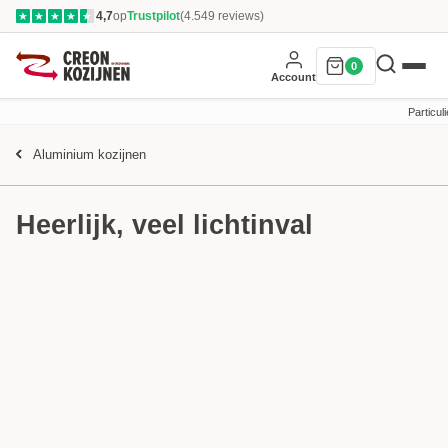
4,7
op
Trustpilot
(4.549 reviews)
★
★
★
★
★
0
Account
Particuli
Aluminium kozijnen
Heerlijk, veel lichtinval