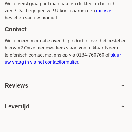
Wilt u eerst graag het materiaal en de kleur in het echt
zien? Dat begrijpen wij! U kunt daarom een
monster
bestellen van uw product.
Contact
Wilt u meer informatie over dit product of over het bestellen
hiervan? Onze medewerkers staan voor u klaar. Neem
telefonisch contact met ons op via 0184-760760 of
stuur
uw vraag in via het contactformulier
.
Reviews
1 review
Levertijd
5 sterren
1 reviews
4 sterren
0 reviews
Levertijden:
3 sterren
0 reviews