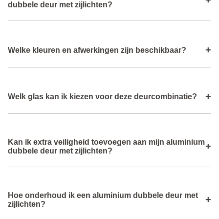
+
Alle reviews
dubbele deur met zijlichten?
gevoel wilt.
De combinatie wordt op maat gemaakt door buitenwerkse
+
Welke kleuren en afwerkingen zijn beschikbaar?
breedte en hoogte in te voeren, inclusief de zijlichten
volgens de opmeetinstructies.
Aluminium dubbele deuren met zijlichten zijn verkrijgbaar
+
Welk glas kan ik kiezen voor deze deurcombinatie?
in diverse RAL‑kleuren met gladde of structuurafwerkingen
die passen bij jouw stijl.
Je kunt isolatieglas kiezen dat bijdraagt aan warmte‑ en
Kan ik extra veiligheid toevoegen aan mijn aluminium
geluidsisolatie en dat past bij de configuratie van de deur
+
dubbele deur met zijlichten?
en zijlichten.
De deur wordt standaard uitgevoerd met 3-puntsluiting en
Hoe onderhoud ik een aluminium dubbele deur met
dubbele cilinder.
+
zijlichten?