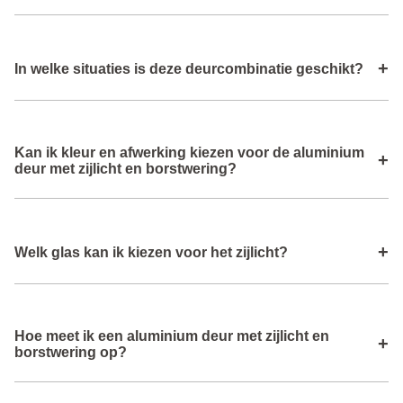
Borstwering is het deel onder het zijlicht dat uit een
+
In welke situaties is deze deurcombinatie geschikt?
gesloten paneel bestaat, wat zorgt voor meer stevigheid en
isolatie.
Deze deurcombinatie is geschikt bij entreepartijen,
Kan ik kleur en afwerking kiezen voor de aluminium
overgangen naar tuin of terras, of waar je extra licht en een
+
deur met zijlicht en borstwering?
groot deurvlak wilt combineren met een stijlvolle
afwerking.
Ja, je kunt uit diverse kleuren en lakafwerkingen kiezen
+
Welk glas kan ik kiezen voor het zijlicht?
zodat de deur en het zijlicht passen bij de stijl van je
woning.
Voor het zijlicht kun je isolerend glas kiezen dat zorgt voor
Hoe meet ik een aluminium deur met zijlicht en
goede warmte‑ en geluidsisolatie, afgestemd op jouw
+
borstwering op?
wensen.