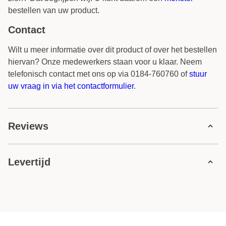
bestellen van uw product.
Contact
Wilt u meer informatie over dit product of over het bestellen
hiervan? Onze medewerkers staan voor u klaar. Neem
telefonisch contact met ons op via 0184-760760 of
stuur
uw vraag in via het contactformulier
.
Reviews
0 review
Levertijd
5 sterren
0 reviews
4 sterren
0 reviews
Levertijden:
3 sterren
0 reviews
2 sterren
0 reviews
Systeem: Aluminium Weken - 6 a 12
1 ster
0 reviews
Let op: Bij bestellingen gedurende de kerst periode kan