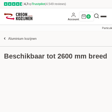
4,7
op
Trustpilot
(4.549 reviews)
★
★
★
★
★
0
Account
Particuli
Aluminium kozijnen
Beschikbaar tot 2600 mm breed